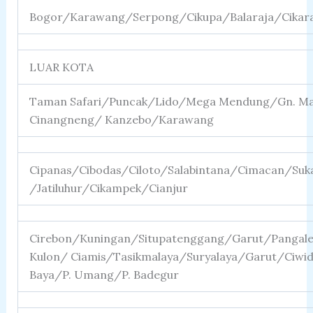
Bogor/Karawang/Serpong/Cikupa/Balaraja/Cika
LUAR KOTA
Taman Safari/Puncak/Lido/Mega Mendung/Gn. Ma
Cinangneng/ Kanzebo/Karawang
Cipanas/Cibodas/Ciloto/Salabintana/Cimacan/Suka
/Jatiluhur/Cikampek/Cianjur
Cirebon/Kuningan/Situpatenggang/Garut/Panga
Kulon/ Ciamis/Tasikmalaya/Suryalaya/Garut/Ciwid
Baya/P. Umang/P. Badegur